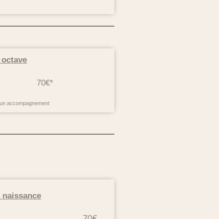
 octave
70€*
 d’un accompagnement
 naissance
70€