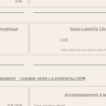
60€
nergétique
S
oins LaHoChi 13e
1h30 
*60€ si séance de suivi dans le cadre
EMENT : CHEMIN VERS LA PARENTALITÉ💛
Accompagnement à la
1ere séance bilan
70€/80€